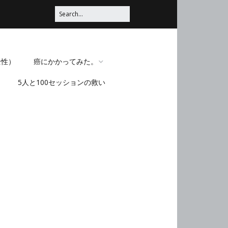
全性）
癌にかかってみた。
5人と100セッションの救い
脳みそほじくられてみ
た。