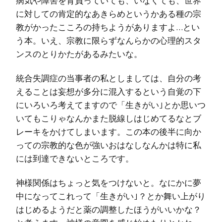
病気や障害を背負っていても、いなくても、世界
に対しての肯定的なあきらめというかある種の宗
教がかったこころの持ちようがありますよ…とい
う本。いえ、宗教に限らずなんらかの心理的スタ
ンスのとりかたがあるみたいな。
統合失調症の当事者の私としましては、自分の考
えることは妄想が多分に混入するという自覚の下
にいろいろ考えてますので「生きがい｣とか思いつ
いてもこりゃなんかまた脱線しはじめてるなとブ
レーキをかけてしまいます。この本の後半に向か
っての宗教的な色が強いおはなしなんかは特に私
には到達できないところです。
神様関係はちょっと気をつけないと。なにかに夢
中になってこれって「生きがい｣？とか舞い上がり
はじめるようだと薬の調整したほうがいいかな？