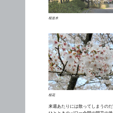
桜並木
桜花
来週あたりには散ってしまうのだ
ひとときのパワー全開の開花の後