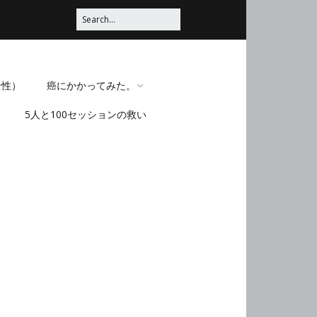
全性）
癌にかかってみた。
5人と100セッションの救い
脳みそほじくられてみ
た。