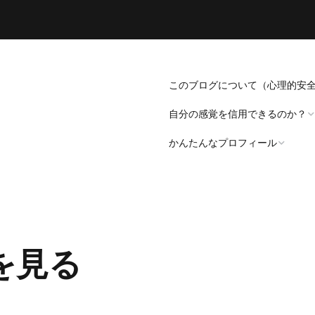
このブログについて（心理的安
自分の感覚を信用できるのか？
かんたんなプロフィール
「死にたい」と思うことについ
て。
プロフィール（発病～仕事
遍歴編）
「病識」について
を見る