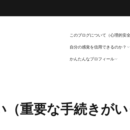
このブログについて（心理的安
自分の感覚を信用できるのか？
かんたんなプロフィール
「死にたい」と思うことについ
て。
プロフィール（発病～仕事
遍歴編）
「病識」について
い（重要な手続きがい