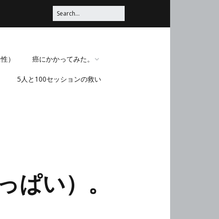
全性）
癌にかかってみた。
5人と100セッションの救い
脳みそほじくられてみ
た。
っぱい）。