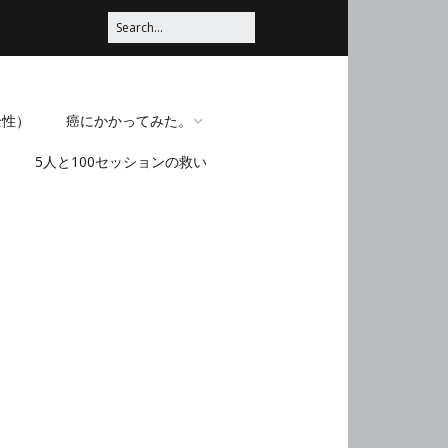
全性）
癌にかかってみた。
5人と100セッションの救い
脳みそほじくられてみ
た。