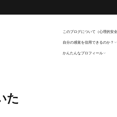
このブログについて（心理的安
自分の感覚を信用できるのか？
かんたんなプロフィール
「死にたい」と思うことについ
て。
プロフィール（発病～仕事
遍歴編）
「病識」について
いた