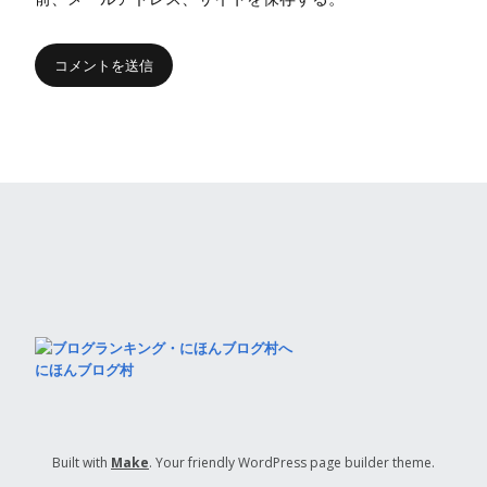
にほんブログ村
Built with
Make
. Your friendly WordPress page builder theme.