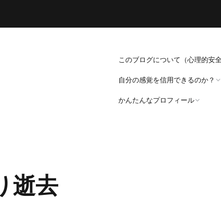
このブログについて（心理的安
自分の感覚を信用できるのか？
かんたんなプロフィール
「死にたい」と思うことについ
て。
プロフィール（発病～仕事
遍歴編）
「病識」について
り逝去