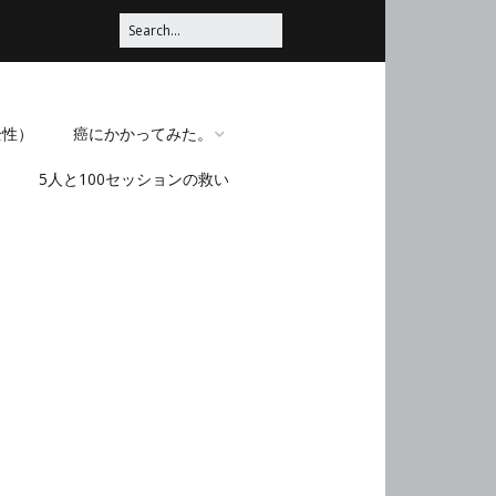
全性）
癌にかかってみた。
5人と100セッションの救い
脳みそほじくられてみ
た。