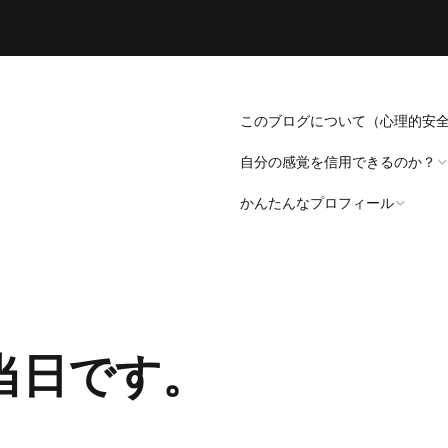
このブログについて（心理的安
自分の感覚を信用できるのか？
かんたんなプロフィール
「死にたい」と思うことについ
て。
プロフィール（発病～仕事
遍歴編）
「病識」について
当日です。