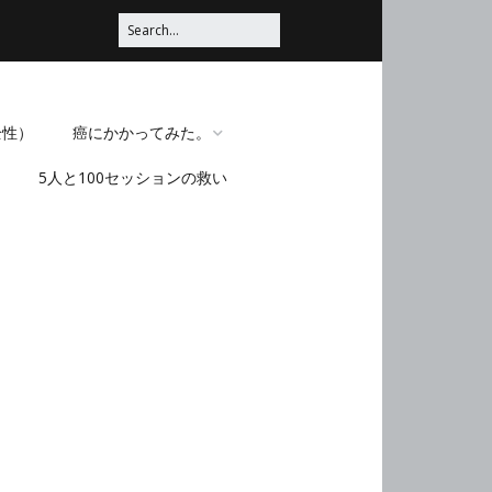
全性）
癌にかかってみた。
5人と100セッションの救い
脳みそほじくられてみ
た。