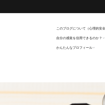
このブログについて（心理的安
自分の感覚を信用できるのか？
かんたんなプロフィール
「死にたい」と思うことについ
て。
プロフィール（発病～仕事
遍歴編）
「病識」について