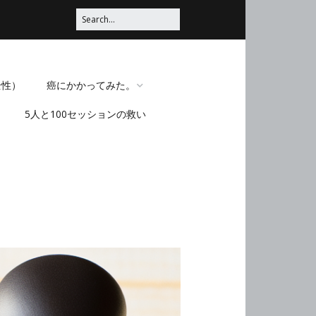
全性）
癌にかかってみた。
5人と100セッションの救い
脳みそほじくられてみ
た。