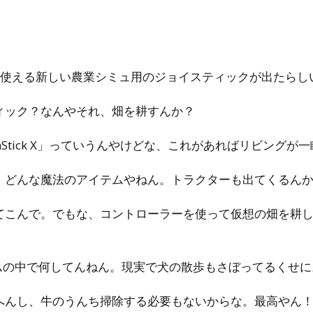
oxで使える新しい農業シミュ用のジョイスティックが出たらし
ティック？なんやそれ、畑を耕すんか？
FarmStick X」っていうんやけどな、これがあればリビング
て、どんな魔法のアイテムやねん。トラクターも出てくるん
出てこんで。でもな、コントローラーを使って仮想の畑を耕
ームの中で何してんねん。現実で犬の散歩もさぼってるくせに
れへんし、牛のうんち掃除する必要もないからな。最高やん