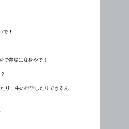
いで！
が一瞬で農場に変身やで！
か？
したり、牛の世話したりできるん
。
！