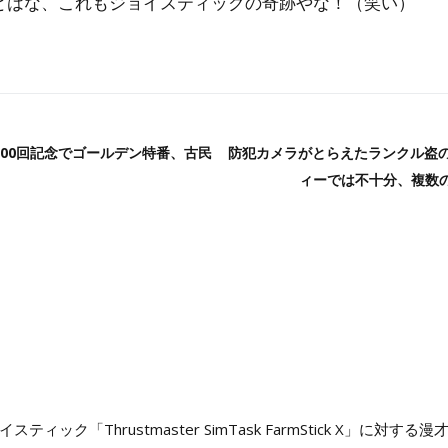
るとはな、これもジョイスティックの奇跡やな！（笑い）
00回記念でゴールデン特番、古民
防犯カメラがとらえたランクル盗
ィーでは不十分、複数の
ック「Thrustmaster SimTask FarmStick X」に