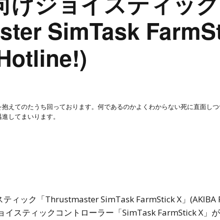
向けジョイスティック
ter SimTask FarmS
otline!)
を抱えてのたうち回っております。何であるのかよくわからない死に直面しつ
邁進してまいります。
hrustmaster SimTask FarmStick X」(AKIBA PC 
のジョイスティックコントローラー「SimTask FarmStick X」が