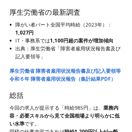
厚生労働省の最新調査
障がい者パート全国平均時給（2023年）：
1,027円
IT・事務系では
1,100円超の案件が増加傾向
出典：厚生労働省「障害者雇用状況報告書及び
記入要領等」
厚生労働省 障害者雇用状況報告書及び記入要領等
令和６年 障害者雇用状況報告（集計結果PDF）
総括
今回の求人が提示する「時給985円」は、
業務内
容・必要スキルから見て全国相場より明らかに低
い水準
です。
同様の仕事内容であれば
時給1,200円以上が一般