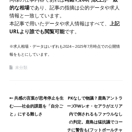
的な相場
であり、記事の指摘は公的データや求人
情報と一致しています。
本記事で用いたデータや求人情報はすべて、
上記
URLより誰でも閲覧可能
です。
※求人相場・データはいずれも2024～2025年7月時点での公開情
報をもとにしています。
未分類
共感の言葉が思考停止を生
PKなしで物議？鹿島アントラ
む――社会的課題を「自分ご
ーズFWレオ・セアラがエリア
と」にする難しさ
内で倒されるもファウルなし
の判定。鹿島は猛抗議でコー
チに警告も(フットボールチャ