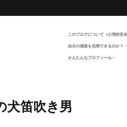
このブログについて（心理的安
自分の感覚を信用できるのか？
かんたんなプロフィール
「死にたい」と思うことについ
て。
プロフィール（発病～仕事
遍歴編）
「病識」について
の犬笛吹き男