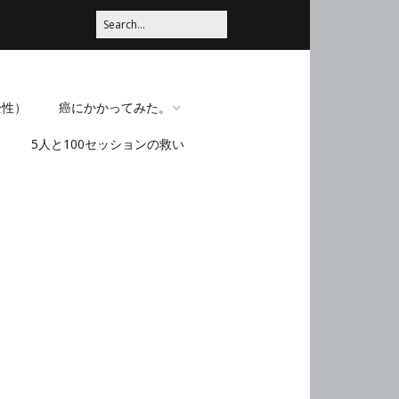
全性）
癌にかかってみた。
5人と100セッションの救い
脳みそほじくられてみ
た。