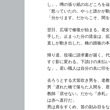
し」。噂の張り紙の出どころを辿
「怒っていたの。やっと誰かが動
「分かります。だからこそ、間を
翌日、広場で修復が始まる。老女
手した。止まった分の賃金は、拡
直しが動き出した。橋の踏板の本
帰り道、役場に請求書が届く。代
すぐ影に変わる。下請けの未払い
な」。若い職人は自分の名に印を
去ろうとする犬笛吹き男を、老教
男「遅れた橋で落ちた人間を、君
教師「戻せない。だから『赤札』
は赤へ直行だ」
男は肩をすくめ、笛の刻み目をな