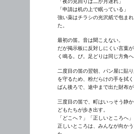
「夜の見回りは二か月遅れ」
「申請は机の上で眠っている」
強い薬はチラシの光沢紙で包まれ
た。
最初の笛。音は聞こえない。
だが掲示板に反対しにくい言葉が
く鳴る。ぴ。足どりは同じ方角へ
二度目の笛の翌朝、パン屋に貼り
を守るため、粉だらけの手を拭く
ばん後ろで、途中まで出た財布が
三度目の笛で、町はいっそう静か
どもたちが歩き出す。
「どこへ？」「正しいところへ」
正しいところは、みんなが向かう
た。