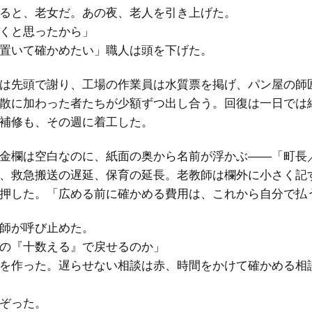
ると、老女だ。あの夜、老人を引き上げた。
くと思ったから」
置いて確かめたい」職人は頭を下げた。
は先頭で謝り、工場の作業員は水質票を掲げ、パン屋の師
散に加わった者たちが少額ずつ出し合う。回復は一日では
補修も、その週に着工した。
金欄は空白なのに、紙面の奥から名前が浮かぶ――「町長
、救急搬送の遅延、保育の延長。老教師は欄外に小さく記
押した。「広める前に確かめる費用は、これから自分で払
師が呼び止めた。
の『十数える』で戻せるのか」
を作った。遅らせない相談は赤、時間をかけて確かめる相
ぞった。