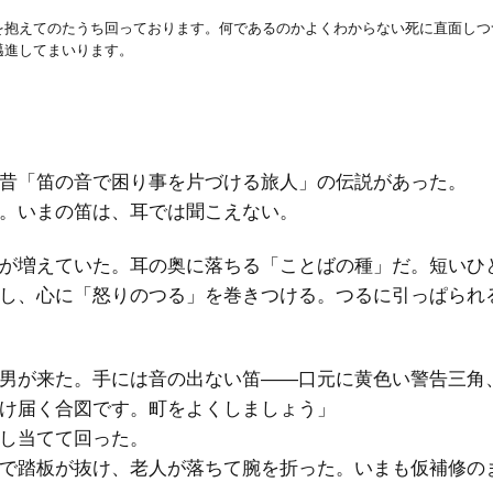
を抱えてのたうち回っております。何であるのかよくわからない死に直面しつ
邁進してまいります。
昔「笛の音で困り事を片づける旅人」の伝説があった。
。いまの笛は、耳では聞こえない。
が増えていた。耳の奥に落ちる「ことばの種」だ。短いひ
し、心に「怒りのつる」を巻きつける。つるに引っぱられ
男が来た。手には音の出ない笛――口元に黄色い警告三角
け届く合図です。町をよくしましょう」
し当てて回った。
で踏板が抜け、老人が落ちて腕を折った。いまも仮補修の