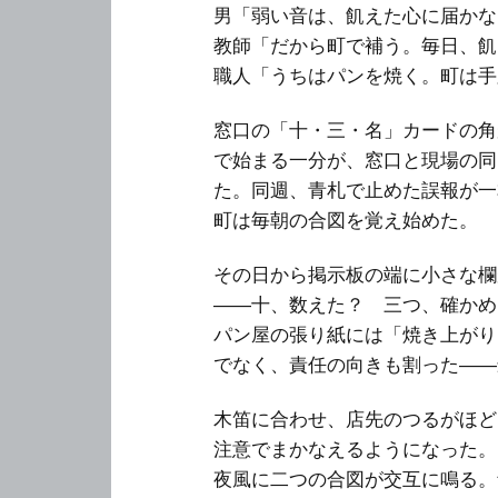
男「弱い音は、飢えた心に届かな
教師「だから町で補う。毎日、飢
職人「うちはパンを焼く。町は手
窓口の「十・三・名」カードの角
で始まる一分が、窓口と現場の同
た。同週、青札で止めた誤報が一
町は毎朝の合図を覚え始めた。
その日から掲示板の端に小さな欄
――十、数えた？ 三つ、確かめ
パン屋の張り紙には「焼き上がり
でなく、責任の向きも割った――
木笛に合わせ、店先のつるがほど
注意でまかなえるようになった。
夜風に二つの合図が交互に鳴る。