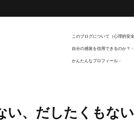
このブログについて（心理的安
自分の感覚を信用できるのか？
かんたんなプロフィール
「死にたい」と思うことについ
て。
プロフィール（発病～仕事
遍歴編）
「病識」について
ない、だしたくもない