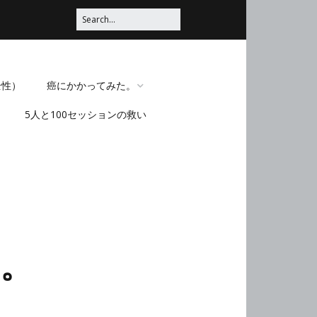
全性）
癌にかかってみた。
5人と100セッションの救い
脳みそほじくられてみ
た。
。