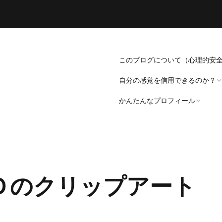
このブログについて（心理的安
自分の感覚を信用できるのか？
かんたんなプロフィール
「死にたい」と思うことについ
て。
プロフィール（発病～仕事
遍歴編）
「病識」について
Ｄのクリップアート