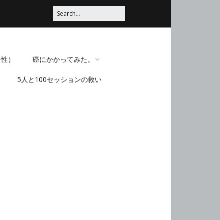
全性）
癌にかかってみた。
5人と100セッションの救い
脳みそほじくられてみ
た。