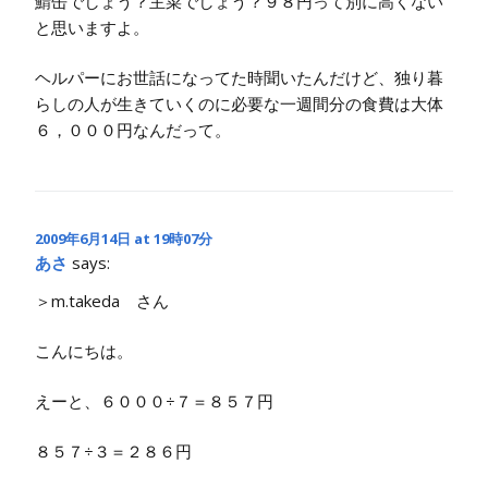
鯖缶でしょう？主菜でしょう？９８円って別に高くない
と思いますよ。
ヘルパーにお世話になってた時聞いたんだけど、独り暮
らしの人が生きていくのに必要な一週間分の食費は大体
６，０００円なんだって。
2009年6月14日 at 19時07分
あさ
says:
＞m.takeda さん
こんにちは。
えーと、６０００÷７＝８５７円
８５７÷３＝２８６円