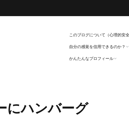
このブログについて（心理的安
自分の感覚を信用できるのか？
かんたんなプロフィール
「死にたい」と思うことについ
て。
プロフィール（発病～仕事
遍歴編）
「病識」について
ーにハンバーグ