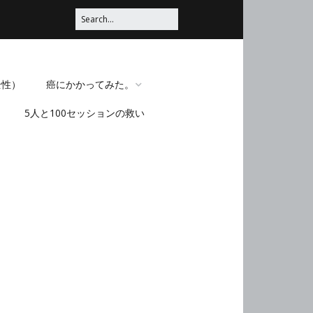
全性）
癌にかかってみた。
5人と100セッションの救い
脳みそほじくられてみ
た。