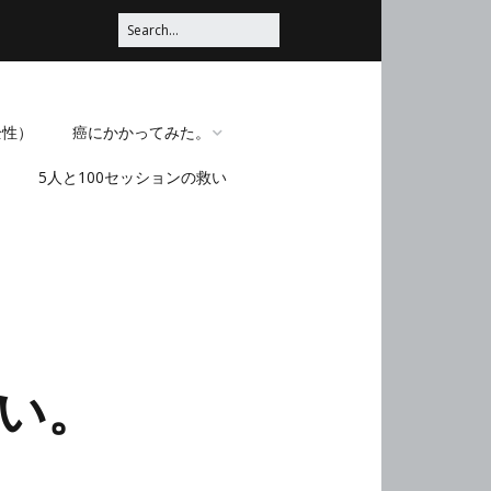
全性）
癌にかかってみた。
5人と100セッションの救い
脳みそほじくられてみ
た。
い。