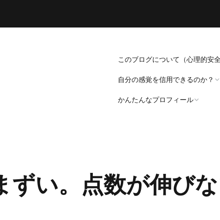
このブログについて（心理的安
自分の感覚を信用できるのか？
かんたんなプロフィール
「死にたい」と思うことについ
て。
プロフィール（発病～仕事
遍歴編）
「病識」について
まずい。点数が伸びな