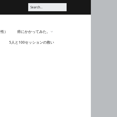
全性）
癌にかかってみた。
5人と100セッションの救い
脳みそほじくられてみ
た。