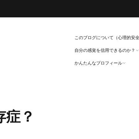
このブログについて（心理的安
自分の感覚を信用できるのか？
かんたんなプロフィール
「死にたい」と思うことについ
て。
プロフィール（発病～仕事
遍歴編）
「病識」について
存症？