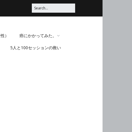
全性）
癌にかかってみた。
5人と100セッションの救い
脳みそほじくられてみ
た。