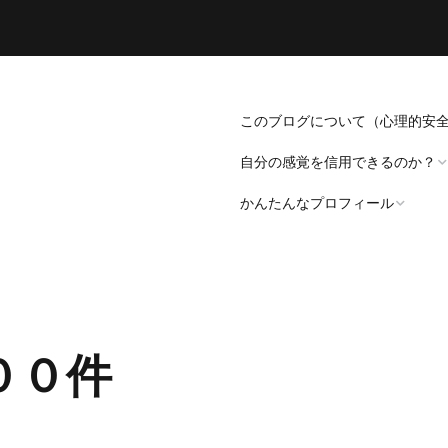
このブログについて（心理的安
自分の感覚を信用できるのか？
かんたんなプロフィール
「死にたい」と思うことについ
て。
プロフィール（発病～仕事
遍歴編）
「病識」について
００件