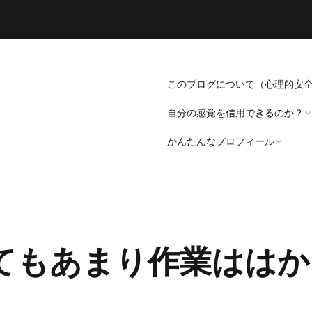
このブログについて（心理的安
自分の感覚を信用できるのか？
かんたんなプロフィール
「死にたい」と思うことについ
て。
プロフィール（発病～仕事
遍歴編）
「病識」について
てもあまり作業ははか