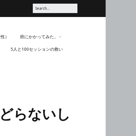
全性）
癌にかかってみた。
5人と100セッションの救い
脳みそほじくられてみ
た。
どらないし