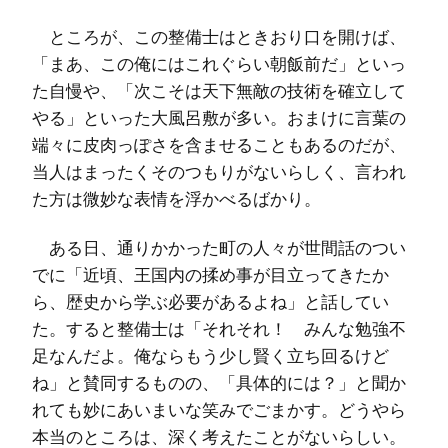
ところが、この整備士はときおり口を開けば、
「まあ、この俺にはこれぐらい朝飯前だ」といっ
た自慢や、「次こそは天下無敵の技術を確立して
やる」といった大風呂敷が多い。おまけに言葉の
端々に皮肉っぽさを含ませることもあるのだが、
当人はまったくそのつもりがないらしく、言われ
た方は微妙な表情を浮かべるばかり。
ある日、通りかかった町の人々が世間話のつい
でに「近頃、王国内の揉め事が目立ってきたか
ら、歴史から学ぶ必要があるよね」と話してい
た。すると整備士は「それそれ！ みんな勉強不
足なんだよ。俺ならもう少し賢く立ち回るけど
ね」と賛同するものの、「具体的には？」と聞か
れても妙にあいまいな笑みでごまかす。どうやら
本当のところは、深く考えたことがないらしい。