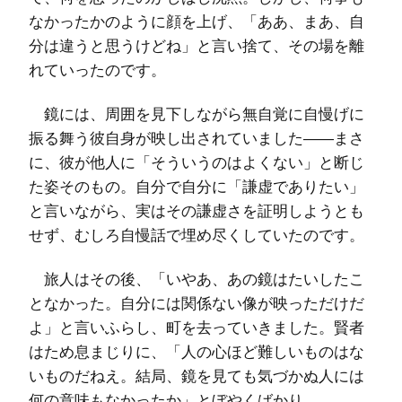
なかったかのように顔を上げ、「ああ、まあ、自
分は違うと思うけどね」と言い捨て、その場を離
れていったのです。
鏡には、周囲を見下しながら無自覚に自慢げに
振る舞う彼自身が映し出されていました――まさ
に、彼が他人に「そういうのはよくない」と断じ
た姿そのもの。自分で自分に「謙虚でありたい」
と言いながら、実はその謙虚さを証明しようとも
せず、むしろ自慢話で埋め尽くしていたのです。
旅人はその後、「いやあ、あの鏡はたいしたこ
となかった。自分には関係ない像が映っただけだ
よ」と言いふらし、町を去っていきました。賢者
はため息まじりに、「人の心ほど難しいものはな
いものだねえ。結局、鏡を見ても気づかぬ人には
何の意味もなかったか」とぼやくばかり。