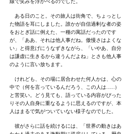
線で笑みを浮かべるのでした。
ある日のこと。その旅人は街角で、ちょっとし
た物語を耳にしました。誰かが自信過剰な者の姿
をおとぎ話に例えた、一種の寓話だったのです
が、「ああ、それは他人事だね。傲慢さはよくな
い」と得意げにうなずきながら、「いやあ、自分
は謙虚に生きるから違うんだよね」とさも他人事
のように言い放ちます。
けれども、その場に居合わせた何人かは、心の
中で（何を言っているんだろう、この人は……）
と苦笑い。どう見ても、語っている内容がぴった
りその人自身に重なるように思えるのですが、本
人はまるで気がついていない様子なのでした。
彼がさらに話を続けるには、「世界の動きはあ
たかも過去のある激動期に逆戻りしている。歴史