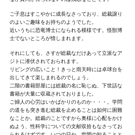
ご子息はすこやかに成長なさっており、総裁譲り
のよいご趣味をお持ちのようでした。
近いうちに恐竜博士になられる模様です。怪獣博
士でないところが惜しまれます。
それにしても、さすが総裁なだけあって立派なア
ジトに潜伏されておられます。
リビングの広いこと！きっと雨天時には卓球台を
出してきて楽しまれるのでしょう。
二階の書籍部屋には総裁の名に恥じぬ、下世話な
書籍が大量に収蔵されておりました。
ご婦人の心労はいかばかりのものか・・・。学問
の道をも突き進む総裁を止めることは如何に困難
なことか。総裁のことですから奥様に心配をかけ
ぬよう、性科学についての文献収拾もなさってお
られるはずです。いつの日か、世間の知ることと