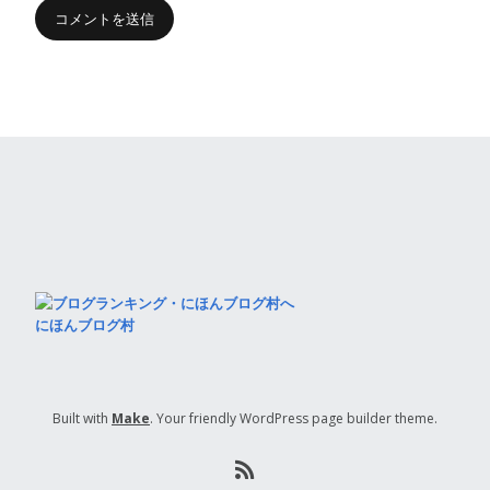
にほんブログ村
Built with
Make
. Your friendly WordPress page builder theme.