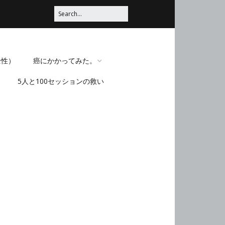
全性）
癌にかかってみた。
5人と100セッションの救い
脳みそほじくられてみ
た。