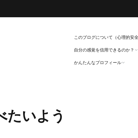
このブログについて（心理的安
自分の感覚を信用できるのか？
かんたんなプロフィール
「死にたい」と思うことについ
て。
プロフィール（発病～仕事
遍歴編）
「病識」について
べたいよう