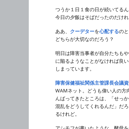
つうか１日１食の日が続いてるん
今日の夕飯はそばだったのだけれ
ああ、
クーデター
を
心配する
のと
どちらが大切なのだろう？
明日は障害当事者が自分たちもや
に陥るようなことがなければ良い
しまっています。
障害保健福祉関係主管課長会議資
WAMネット。どうも偉い人の方
んばってきたところは、「せっか
混乱をどうしてくれるんだ」だろ
るけれど。
アシモフが書いたような、酵母を