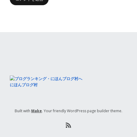
にほんブログ村
Built with
Make
. Your friendly WordPress page builder theme.