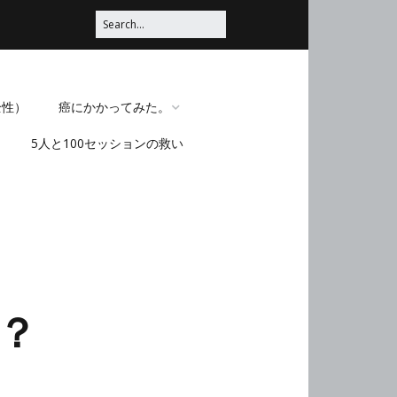
全性）
癌にかかってみた。
5人と100セッションの救い
脳みそほじくられてみ
た。
？