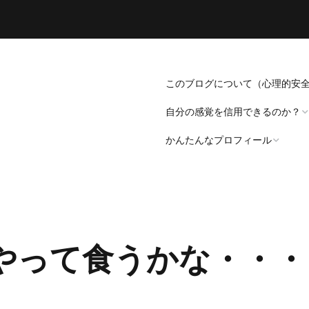
このブログについて（心理的安
自分の感覚を信用できるのか？
かんたんなプロフィール
「死にたい」と思うことについ
て。
プロフィール（発病～仕事
遍歴編）
「病識」について
やって食うかな・・・