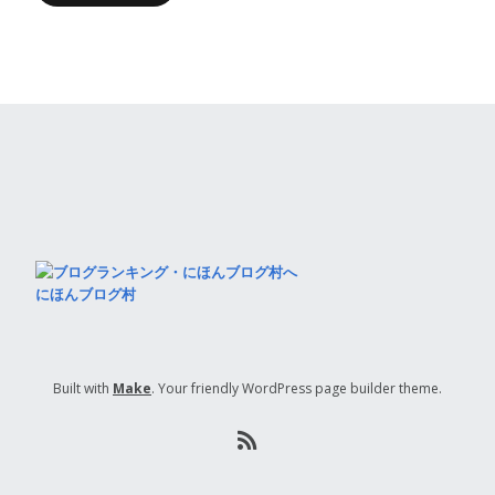
にほんブログ村
Built with
Make
. Your friendly WordPress page builder theme.