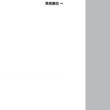
業務懈怠
？