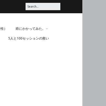
全性）
癌にかかってみた。
5人と100セッションの救い
脳みそほじくられてみ
た。