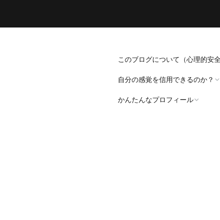
このブログについて（心理的安
自分の感覚を信用できるのか？
かんたんなプロフィール
「死にたい」と思うことについ
て。
プロフィール（発病～仕事
遍歴編）
「病識」について