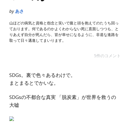
by
あさ
山ほどの病気と資格と怨念と笑いで腹と頭を抱えてのたうち回っ
ております。何であるのかよくわからない死に直面しつつも、と
りあえず自分が死んだら、皆が幸せになるように、非道な進路を
取って日々邁進してまいります。
5件のコメント
SDGs。裏で色々あるわけで。
まとまるとでかいな。
SDGsの不都合な真実 「脱炭素」が世界を救うの
大嘘