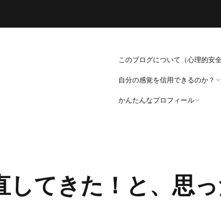
このブログについて（心理的安
自分の感覚を信用できるのか？
かんたんなプロフィール
「死にたい」と思うことについ
て。
プロフィール（発病～仕事
遍歴編）
「病識」について
直してきた！と、思っ