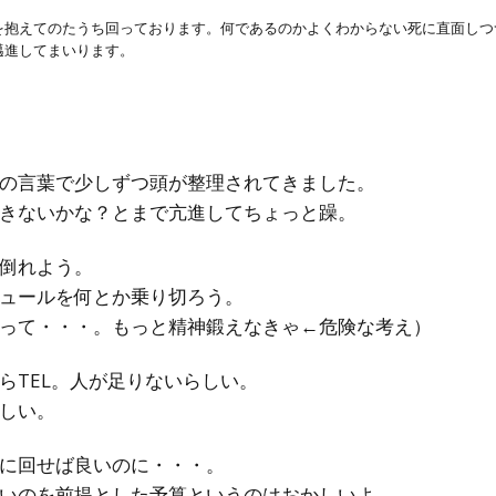
を抱えてのたうち回っております。何であるのかよくわからない死に直面しつ
邁進してまいります。
の言葉で少しずつ頭が整理されてきました。
きないかな？とまで亢進してちょっと躁。
倒れよう。
ュールを何とか乗り切ろう。
って・・・。もっと精神鍛えなきゃ←危険な考え）
らTEL。人が足りないらしい。
しい。
に回せば良いのに・・・。
いのを前提とした予算というのはおかしいよ。