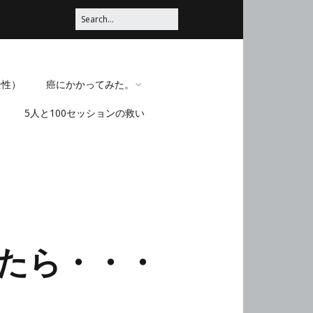
全性）
癌にかかってみた。
5人と100セッションの救い
脳みそほじくられてみ
た。
たら・・・