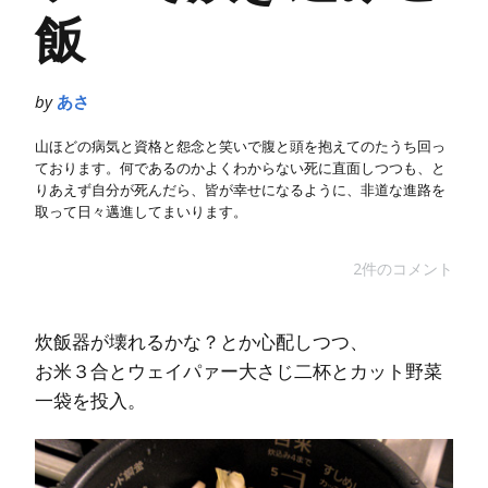
飯
by
あさ
山ほどの病気と資格と怨念と笑いで腹と頭を抱えてのたうち回っ
ております。何であるのかよくわからない死に直面しつつも、と
りあえず自分が死んだら、皆が幸せになるように、非道な進路を
取って日々邁進してまいります。
2件のコメント
炊飯器が壊れるかな？とか心配しつつ、
お米３合とウェイパァー大さじ二杯とカット野菜
一袋を投入。