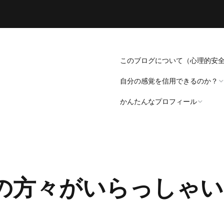
このブログについて（心理的安
自分の感覚を信用できるのか？
かんたんなプロフィール
「死にたい」と思うことについ
て。
プロフィール（発病～仕事
遍歴編）
「病識」について
の方々がいらっしゃい