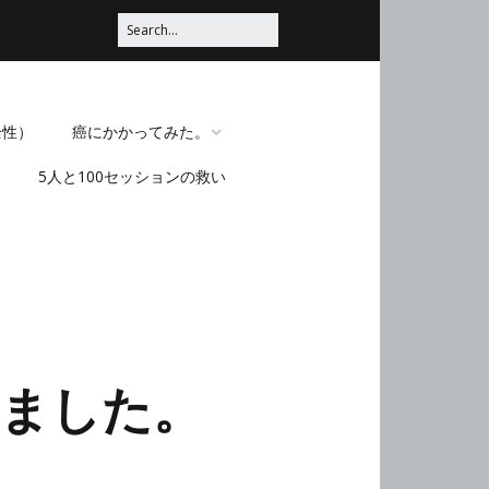
全性）
癌にかかってみた。
5人と100セッションの救い
脳みそほじくられてみ
た。
ました。