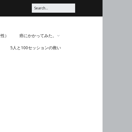
全性）
癌にかかってみた。
5人と100セッションの救い
脳みそほじくられてみ
た。