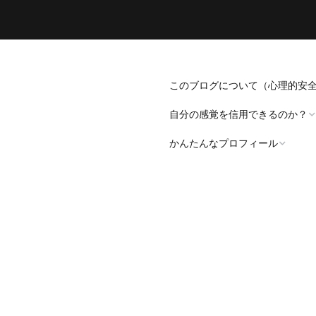
このブログについて（心理的安
自分の感覚を信用できるのか？
かんたんなプロフィール
「死にたい」と思うことについ
て。
プロフィール（発病～仕事
遍歴編）
「病識」について