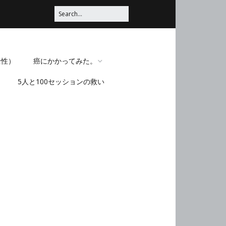
全性）
癌にかかってみた。
5人と100セッションの救い
脳みそほじくられてみ
た。