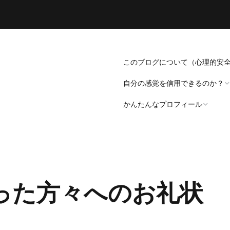
このブログについて（心理的安
自分の感覚を信用できるのか？
かんたんなプロフィール
「死にたい」と思うことについ
て。
プロフィール（発病～仕事
遍歴編）
「病識」について
った方々へのお礼状