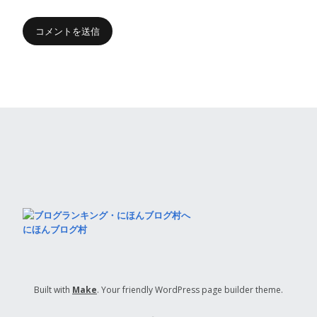
にほんブログ村
Built with
Make
. Your friendly WordPress page builder theme.