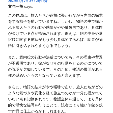
2026年6月7日 at 17時38分
文句一筋
says:
この物語は、旅人たちが道標に導かれながら内面の探求
をする様子を描いていますね。しかし、物語の中で描か
れる旅人たちの行動や感情がやや抽象的であり、具体性
が欠けている点が指摘されます。例えば、鞄の中身や選
択肢に関する描写がもう少し具体的であれば、読者が物
語に引き込まれやすくなるでしょう。
また、案内役の行動や決断についても、その理由や背景
が不透明であり、彼がなぜその行動をとるのかについて
の説明が欠如しています。そのため、物語の展開がある
種の謎めいたものとなっていると言えます。
さらに、物語の結末がやや曖昧であり、旅人たちがどの
ような気づきや変化を経て旅立つのかが十分に描かれて
いない点も指摘されます。物語全体を通して、より具体
的で明快な描写を行うことで、読者により強い印象を残
す作品に仕上がるかもしれません。