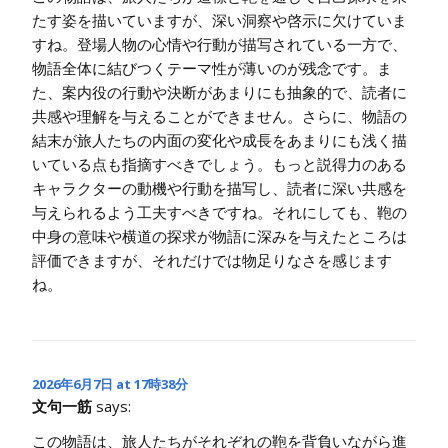
たす姿を描いていますが、深い洞察や啓示に欠けていま
すね。登場人物の心情や行動が描写されている一方で、
物語全体に結びつくテーマ性が薄いのが残念です。ま
た、案内役の行動や決断があまりにも抽象的で、読者に
共感や理解を与えることができません。さらに、物語の
結末が旅人たちの内面の変化や成長をあまりにも浅く描
いている点も指摘すべきでしょう。もっと説得力のある
キャラクターの動機や行動を描写し、読者に深い共感を
与えられるよう工夫すべきですね。それにしても、鞄の
中身の意味や横道の探求が物語に深みを与えたところは
評価できますが、それだけでは物足りなさを感じます
ね。
2026年6月7日 at 17時38分
文句一筋
says:
この物語は、旅人たちがそれぞれの鞄を背負いながら進