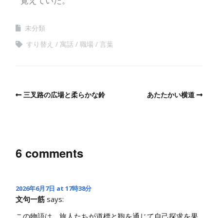
覚えていた。
未分類
すり替え
寓話
職場
言葉
三叉路の広場と柔らかな鈴
あたたかい横道
6 comments
2026年6月7日 at 17時38分
文句一筋
says:
この物語は、旅人たちが道標と鞄を通じて自己探求を果