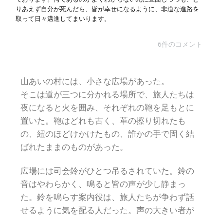
りあえず自分が死んだら、皆が幸せになるように、非道な進路を
取って日々邁進してまいります。
6件のコメント
山あいの村には、小さな広場があった。
そこは道が三つに分かれる場所で、旅人たちは
夜になると火を囲み、それぞれの鞄を足もとに
置いた。鞄はどれも古く、革の擦り切れたも
の、紐のほどけかけたもの、誰かの手で固く結
ばれたままのものがあった。
広場には司会鈴がひとつ吊るされていた。鈴の
音はやわらかく、鳴ると皆の声が少し静まっ
た。鈴を鳴らす案内役は、旅人たちが争わず話
せるように気を配る人だった。声の大きい者が